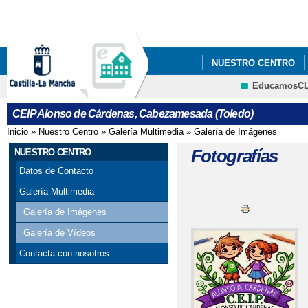
Pa
co
pri
NUESTRO CENTRO
EducamosC
CRFP
CEIP Alonso de Cárdenas, Cabezamesada (Toledo)
Inicio
»
Nuestro Centro
»
Galería Multimedia
»
Galería de Imágenes
Se encuentra usted aquí
Fotografías
NUESTRO CENTRO
Datos de Contacto
Galería Multimedia
Galería de Imágenes
Galería de Vídeos
Contacta con nosotros